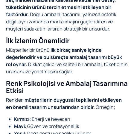
seçiminden malzeme kalitesine kadar her detay,
tüketicinin ürünü tercih etmesini etkileyen bir
faktördür.
Doğru ambalaj tasarımı, yalnızca estetik
değil, aynı zamanda marka imajını güçlendiren ve
müşteri sadakatini artıran stratejik bir unsurdur.
İlk İzlenim Önemlidir
Müşteriler bir ürünü
ilk birkaç saniye içinde
değerlendirir ve bu süreçte ambalaj tasarımı büyük
rol oynar.
Dikkat çekici ve kaliteli bir ambalaj, tüketicinin
ürününüze yönelmesini sağlar.
Renk Psikolojisi ve Ambalaj Tasarımına
Etkisi
Renkler,
müşterilerin duygusal tepkilerini etkileyen
en önemli tasarım unsurlarından biridir.
Örneğin;
Kırmızı:
Enerji ve heyecan
Mavi:
Güven ve profesyonellik
Yeşil:
Doğa dostu ve sağlıklı ürünler