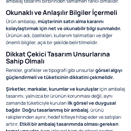
ambalaj tasarımı birbirinden tamamen farklı olmalıdır.
Okunaklı ve Anlaşılır Bilgiler İçermeli
Ürün ambalajı,
müşterinin satın alma kararını
kolaylaştırmak için net ve okunabilir bilgi sunmalıdır.
Ürünün adı, özellikleri, kullanım talimatları ve diğer
önemli bilgiler, açık bir şekilde belirtilmelidir.
Dikkat Çekici Tasarım Unsurlarına
Sahip Olmalı
Renkler, grafikler ve tipografi gibi unsurlar
görsel algıyı
güçlendirmeli ve tüketicinin dikkatini çekmelidir.
Şirketler, markalar, kurumlar ve kuruluşlar
için ambalaj
tasarımı, yalnızca bir ürünün korunması değil, aynı
zamanda tüketiciyle kurulan
ilk görsel ve duygusal
bağdır
.
Doğru tasarlanmış bir ambalaj
, ürünü
rakiplerinden ayırır, hedef kitleye hitap eder ve satışları
artırır.
Etkili bir ambalaj tasarımında olması gereken
temel unsurlar
, hem işlevsel hem de görsel açıdan