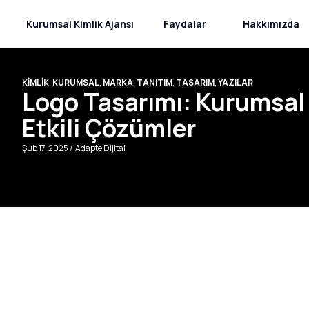
Kurumsal Kimlik Ajansı
Faydalar
Hakkımızda
KİMLİK
,
KURUMSAL
,
MARKA
,
TANITIM
,
TASARIM
,
YAZILAR
Logo Tasarımı: Kurumsal 
Etkili Çözümler
Şub 17, 2025 /
Adapte Dijital