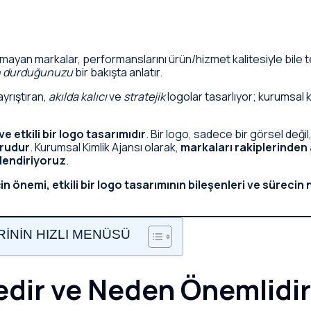
mayan markalar, performanslarını ürün/hizmet kalitesiyle bile t
in durduğunuzu
bir bakışta anlatır.
ayrıştıran,
akılda kalıcı
ve
stratejik
logolar tasarlıyor; kurumsal ki
e etkili bir logo tasarımıdır
. Bir logo, sadece bir görsel değil
urudur
. Kurumsal Kimlik Ajansı olarak,
markaları rakiplerinden a
çlendiriyoruz
.
n önemi, etkili bir logo tasarımının bileşenleri ve sürecin na
İNİN HIZLI MENÜSÜ
edir ve Neden Önemlidi