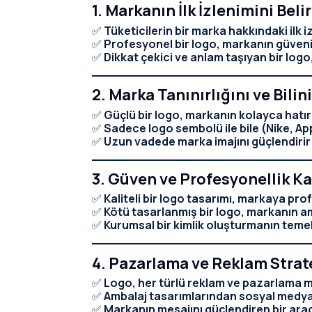
1. Markanın İlk İzlenimini Belir
✅
Tüketicilerin bir marka hakkındaki ilk 
✅
Profesyonel bir logo, markanın güvenilir
✅
Dikkat çekici ve anlam taşıyan bir logo,
2. Marka Tanınırlığını ve Bilinir
✅
Güçlü bir logo, markanın kolayca hatır
✅
Sadece logo sembolü ile bile (Nike, App
✅
Uzun vadede marka imajını güçlendirir 
3. Güven ve Profesyonellik Ka
✅
Kaliteli bir logo tasarımı, markaya prof
✅
Kötü tasarlanmış bir logo, markanın am
✅
Kurumsal bir kimlik oluşturmanın temel 
4. Pazarlama ve Reklam Strate
✅
Logo, her türlü reklam ve pazarlama ma
✅
Ambalaj tasarımlarından sosyal medya 
✅
Markanın mesajını güçlendiren bir araç 