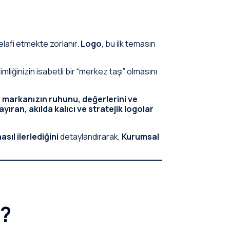
elafi etmekte zorlanır.
Logo
, bu ilk temasın
mliğinizin isabetli bir “merkez taşı” olmasını
,
markanızın ruhunu, değerlerini ve
yıran, akılda kalıcı ve stratejik logolar
sıl ilerlediğini
detaylandırarak,
Kurumsal
r?