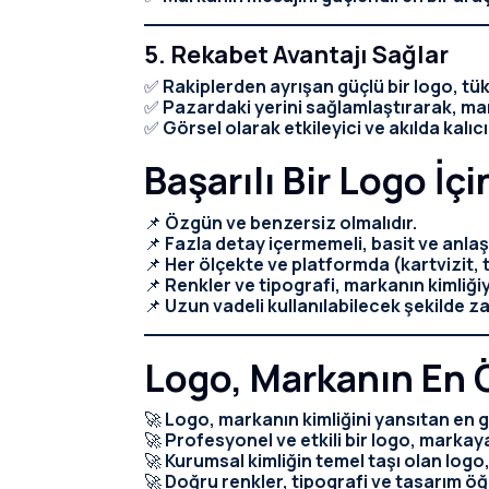
5. Rekabet Avantajı Sağlar
✅
Rakiplerden ayrışan güçlü bir logo, tüket
✅
Pazardaki yerini sağlamlaştırarak, mar
✅
Görsel olarak etkileyici ve akılda kalıc
Başarılı Bir Logo İç
📌
Özgün ve benzersiz olmalıdır.
📌
Fazla detay içermemeli, basit ve anlaşıl
📌
Her ölçekte ve platformda (kartvizit, 
📌
Renkler ve tipografi, markanın kimliğiy
📌
Uzun vadeli kullanılabilecek şekilde za
Logo, Markanın En 
🚀
Logo, markanın kimliğini yansıtan en 
🚀
Profesyonel ve etkili bir logo, markaya
🚀
Kurumsal kimliğin temel taşı olan logo, m
🚀
Doğru renkler, tipografi ve tasarım öğ