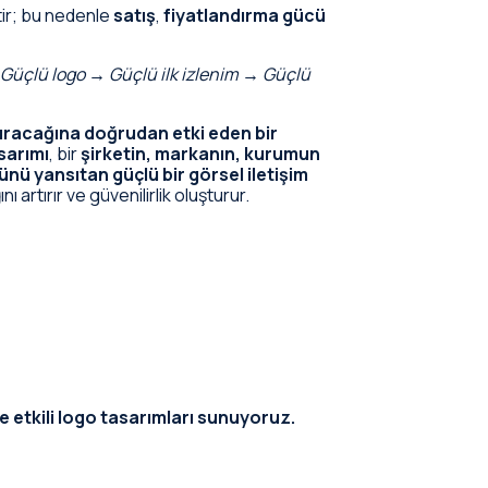
tir; bu nedenle
satış
,
fiyatlandırma gücü
Güçlü logo → Güçlü ilk izlenim → Güçlü
şturacağına doğrudan etki eden bir
sarımı
, bir
şirketin, markanın, kurumun
nü yansıtan güçlü bir görsel iletişim
ğını artırır ve güvenilirlik oluşturur.
e etkili logo tasarımları sunuyoruz.