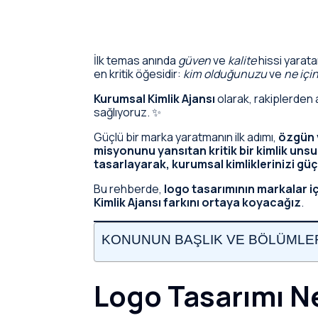
İlk temas anında
güven
ve
kalite
hissi yarata
en kritik öğesidir:
kim olduğunuzu
ve
ne iç
Kurumsal Kimlik Ajansı
olarak, rakiplerden 
sağlıyoruz. ✨
Güçlü bir marka yaratmanın ilk adımı,
özgün v
misyonunu yansıtan kritik bir kimlik uns
tasarlayarak, kurumsal kimliklerinizi gü
Bu rehberde,
logo tasarımının markalar içi
Kimlik Ajansı farkını ortaya koyacağız
.
KONUNUN BAŞLIK VE BÖLÜMLER
Logo Tasarımı N